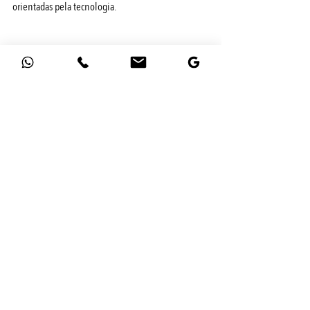
orientadas pela tecnologia.
Na Mídia
Posts recentes
Ver tudo